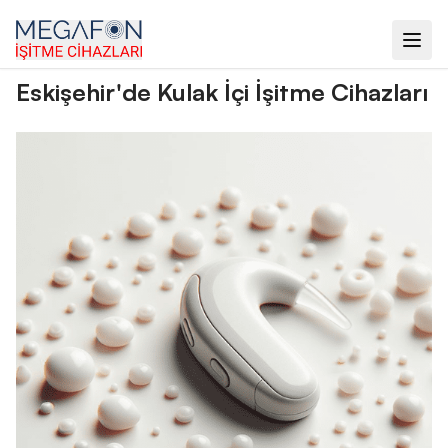
ana sayfa
›
blog
›
eskişehir'de kulak i̇çi i̇şitme cihazları
Eskişehir'de Kulak İçi İşitme Cihazları