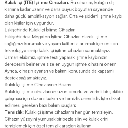
Kulak İçi (ITE) İşitme Cihazları
: Bu cihazlar, kulağın dış
kısmına kadar uzanır ve daha büyük boyutları sayesinde
daha güçlü amplifikasyon sağlar. Orta ve şiddetli işitme kaybı
olan kişiler için uygundur.
Eskişehir'de Kulak İçi İşitme Cihazları
Eskişehir'deki Megafon İşitme Cihazları olarak, işitme
sağlığınızı korumak ve yaşam kalitenizi artırmak için en son
teknolojiye sahip kulak içi işitme cihazları sunmaktayız.
Uzman ekibimiz, işitme testi yaparak işitme kaybınızın
derecesini belirler ve size en uygun işitme cihazını önerir.
Ayrıca, cihazın ayarları ve bakımı konusunda da kapsamlı
destek sağlamaktayız.
Kulak İçi İşitme Cihazlarının Bakımı
Kulak içi işitme cihazlarının uzun ömürlü ve verimli bir şekilde
çalışması için düzenli bakım ve temizlik önemlidir. İşte dikkat
edilmesi gereken bazı bakım ipuçları:
Temizlik
: Kulak içi işitme cihazlarını her gün temizleyin.
Cihazın yüzeyini yumuşak bir bezle silin ve kulak kirini
temizlemek için özel temizlik araçları kullanın.