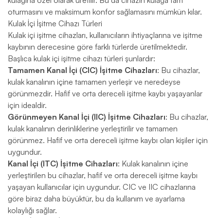
kulağına özel olarak üretilir. Bu da cihazın kulağa tam
oturmasını ve maksimum konfor sağlamasını mümkün kılar.
Kulak İçi İşitme Cihazı Türleri
Kulak içi işitme cihazları, kullanıcıların ihtiyaçlarına ve işitme
kaybının derecesine göre farklı türlerde üretilmektedir.
Başlıca kulak içi işitme cihazı türleri şunlardır:
Tamamen Kanal İçi (CIC) İşitme Cihazları
: Bu cihazlar,
kulak kanalının içine tamamen yerleşir ve neredeyse
görünmezdir. Hafif ve orta dereceli işitme kaybı yaşayanlar
için idealdir.
Görünmeyen Kanal İçi (IIC) İşitme Cihazları
: Bu cihazlar,
kulak kanalının derinliklerine yerleştirilir ve tamamen
görünmez. Hafif ve orta dereceli işitme kaybı olan kişiler için
uygundur.
Kanal İçi (ITC) İşitme Cihazları
: Kulak kanalının içine
yerleştirilen bu cihazlar, hafif ve orta dereceli işitme kaybı
yaşayan kullanıcılar için uygundur. CIC ve IIC cihazlarına
göre biraz daha büyüktür, bu da kullanım ve ayarlama
kolaylığı sağlar.