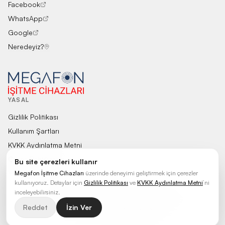
Facebook
WhatsApp
Google
Neredeyiz?
YASAL
Gizlilik Politikası
Kullanım Şartları
KVKK Aydınlatma Metni
Çerez Politikası
Bu site çerezleri kullanır
Megafon İşitme Cihazları
üzerinde deneyimi geliştirmek için çerezler
kullanıyoruz. Detaylar için
Gizlilik Politikası
ve
KVKK Aydınlatma Metni
’ni
inceleyebilirsiniz.
©
2026
Megafon İşitme Cihazları
.
Tüm hakları saklıdır.
Reddet
İzin Ver
POWERED BY
TOYA DIGITAL