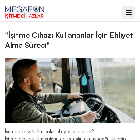
ana sayfa
›
blog
›
"i̇şitme cihazı kullananlar i̇çin ehliyet alma
süreci"
"İşitme Cihazı Kullananlar İçin Ehliyet
Alma Süreci"
İşitme cihazı kullananlar ehliyet alabilir mi?
İşitme cihazı kullananların ehliyet alıp almayacağı, ülkenin