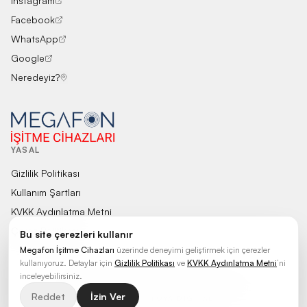
Instagram
Facebook
WhatsApp
Google
Neredeyiz?
YASAL
Gizlilik Politikası
Kullanım Şartları
KVKK Aydınlatma Metni
Çerez Politikası
Bu site çerezleri kullanır
Megafon İşitme Cihazları
üzerinde deneyimi geliştirmek için çerezler
kullanıyoruz. Detaylar için
Gizlilik Politikası
ve
KVKK Aydınlatma Metni
’ni
inceleyebilirsiniz.
©
2026
Megafon İşitme Cihazları
.
Tüm hakları saklıdır.
Reddet
İzin Ver
POWERED BY
TOYA DIGITAL