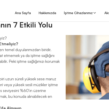
i yolu
Ana Sayfa
Hakkımızda
İşitme Cihazlarımız
Ak
ın 7 Etkili Yolu
iyiz?
Etmeliyiz?
en temel duyularımızdan biridir.
at etmemek ya da işitme sağlığını
bilir. Peki işitme sağlığımızı korumak
iri uzun süreli yüksek sese maruz
leri veya yüksek sesli müzikler işitme
ses seviyesini %60’ın üzerine
amak, bu konuda alınabilecek en
afife Almayın