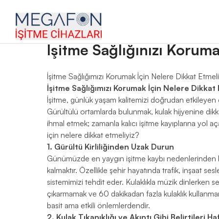
ana sayfa
›
blog
›
i̇şitme sağlığınızı korumanın 7 etkil
İşitme Sağlığınızı Koruman
İşitme Sağlığımızı Korumak İçin Nelere Dikkat Etmel
İşitme Sağlığımızı Korumak İçin Nelere Dikkat 
İşitme, günlük yaşam kalitemizi doğrudan etkileyen 
Gürültülü ortamlarda bulunmak, kulak hijyenine dikk
ihmal etmek; zamanla kalıcı işitme kayıplarına yol aça
için nelere dikkat etmeliyiz?
1. Gürültü Kirliliğinden Uzak Durun
Günümüzde en yaygın işitme kaybı nedenlerinden b
kalmaktır. Özellikle şehir hayatında trafik, inşaat ses
sistemimizi tehdit eder. Kulaklıkla müzik dinlerken 
çıkarmamak ve 60 dakikadan fazla kulaklık kullanm
basit ama etkili önlemlerdendir.
2. Kulak Tıkanıklığı ve Akıntı Gibi Belirtileri H