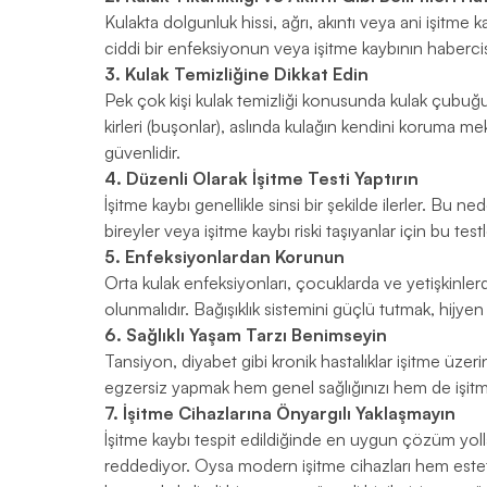
Kulakta dolgunluk hissi, ağrı, akıntı veya ani işitm
ciddi bir enfeksiyonun veya işitme kaybının habercisi 
3. Kulak Temizliğine Dikkat Edin
Pek çok kişi kulak temizliği konusunda kulak çubuğu ku
kirleri (buşonlar), aslında kulağın kendini korum
güvenlidir.
4. Düzenli Olarak İşitme Testi Yaptırın
İşitme kaybı genellikle sinsi bir şekilde ilerler. Bu n
bireyler veya işitme kaybı riski taşıyanlar için bu te
5. Enfeksiyonlardan Korunun
Orta kulak enfeksiyonları, çocuklarda ve yetişkinlerde
olunmalıdır. Bağışıklık sistemini güçlü tutmak, hijye
6. Sağlıklı Yaşam Tarzı Benimseyin
Tansiyon, diyabet gibi kronik hastalıklar işitme üze
egzersiz yapmak hem genel sağlığınızı hem de işitme 
7. İşitme Cihazlarına Önyargılı Yaklaşmayın
İşitme kaybı tespit edildiğinde en uygun çözüm yollar
reddediyor. Oysa modern işitme cihazları hem estetik