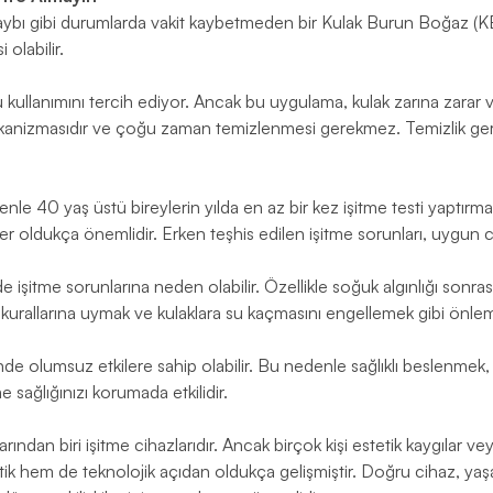
e kaybı gibi durumlarda vakit kaybetmeden bir Kulak Burun Boğaz (K
olabilir.
llanımını tercih ediyor. Ancak bu uygulama, kulak zarına zarar vereb
a mekanizmasıdır ve çoğu zaman temizlenmesi gerekmez. Temizlik g
edenle 40 yaş üstü bireylerin yılda en az bir kez işitme testi yaptırma
stler oldukça önemlidir. Erken teşhis edilen işitme sorunları, uygun c
 işitme sorunlarına neden olabilir. Özellikle soğuk algınlığı sonrası
n kurallarına uymak ve kulaklara su kaçmasını engellemek gibi önlemle
rinde olumsuz etkilere sahip olabilir. Bu nedenle sağlıklı beslenmek
sağlığınızı korumada etkilidir.
ından biri işitme cihazlarıdır. Ancak birçok kişi estetik kaygılar ve
 hem de teknolojik açıdan oldukça gelişmiştir. Doğru cihaz, yaşam k