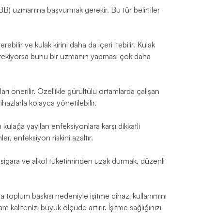
BB) uzmanına başvurmak gerekir. Bu tür belirtiler
ilir ve kulak kirini daha da içeri itebilir. Kulak
erekiyorsa bunu bir uzmanın yapması çok daha
ları önerilir. Özellikle gürültülü ortamlarda çalışan
ihazlarla kolayca yönetilebilir.
 kulağa yayılan enfeksiyonlara karşı dikkatli
r, enfeksiyon riskini azaltır.
, sigara ve alkol tüketiminden uzak durmak, düzenli
ya toplum baskısı nedeniyle işitme cihazı kullanımını
alitenizi büyük ölçüde artırır. İşitme sağlığınızı