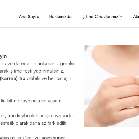
Ana Sayfa
Hakkımızda
İşitme Cihazlarımız
Ak
yin
ünü ve derecesini anlamanız gerekir.
k işitme testi yaptırmalısınız.
 (karma) tip
olabilir ve her biri için
iptir. İşitme kaybınıza ve yaşam
 işitme kaybı olanlar için uygundur.
tetik olarak daha az fark edilir
dan uzun süreli kullanım sunar.