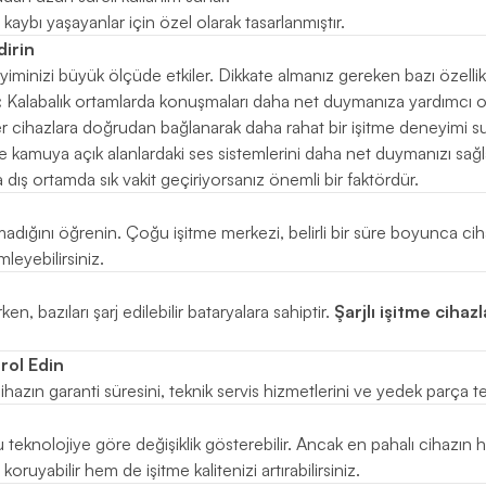
 kaybı yaşayanlar için özel olarak tasarlanmıştır.
dirin
yiminizi büyük ölçüde etkiler. Dikkate almanız gereken bazı özellik
:
Kalabalık ortamlarda konuşmaları daha net duymanıza yardımcı ol
r cihazlara doğrudan bağlanarak daha rahat bir işitme deneyimi s
 kamuya açık alanlardaki ses sistemlerini daha net duymanızı sağl
dış ortamda sık vakit geçiriyorsanız önemli bir faktördür.
ığını öğrenin. Çoğu işitme merkezi, belirli bir süre boyunca ciha
eyebilirsiniz.
ırken, bazıları şarj edilebilir bataryalara sahiptir.
Şarjlı işitme cihazl
rol Edin
 cihazın garanti süresini, teknik servis hizmetlerini ve yedek parça te
u teknolojiye göre değişiklik gösterebilir. Ancak en pahalı cihazı
uyabilir hem de işitme kalitenizi artırabilirsiniz.