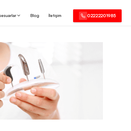
sesuarlar
Blog
İletişim
02222201985