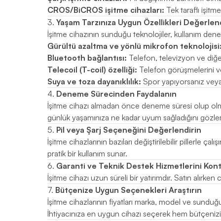
CROS/BiCROS işitme cihazları:
Tek taraflı işitme
3.
Yaşam Tarzınıza Uygun Özellikleri Değerlen
İşitme cihazının sunduğu teknolojiler, kullanım dene
Gürültü azaltma ve yönlü mikrofon teknolojisi
Bluetooth bağlantısı:
Telefon, televizyon ve diğe
Telecoil (T-coil) özelliği:
Telefon görüşmelerini ve
Suya ve toza dayanıklılık:
Spor yapıyorsanız veya 
4.
Deneme Sürecinden Faydalanın
İşitme cihazı almadan önce deneme süresi olup olmad
günlük yaşamınıza ne kadar uyum sağladığını gözleml
5.
Pil veya Şarj Seçeneğini Değerlendirin
İşitme cihazlarının bazıları değiştirilebilir pillerle çalış
pratik bir kullanım sunar.
6.
Garanti ve Teknik Destek Hizmetlerini Kont
İşitme cihazı uzun süreli bir yatırımdır. Satın alırken
7.
Bütçenize Uygun Seçenekleri Araştırın
İşitme cihazlarının fiyatları marka, model ve sunduğ
İhtiyacınıza en uygun cihazı seçerek hem bütçenizi kor