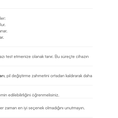
ler:
ur.
unar.
ar.
zı test etmenize olanak tanır. Bu süreçte cihazın
arı
, pil değiştirme zahmetini ortadan kaldırarak daha
min edilebilirliğini öğrenmelisiniz.
n her zaman en iyi seçenek olmadığını unutmayın.