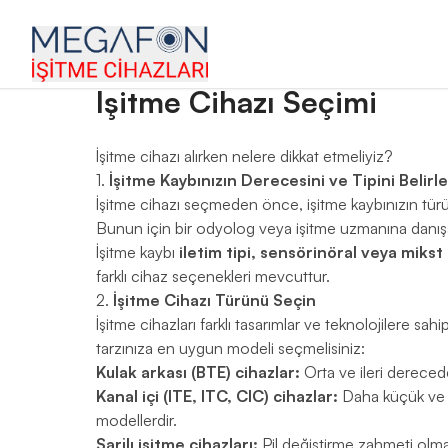
ana sayfa
›
blog
›
i̇şitme cihazı seçimi
İşitme Cihazı Seçimi
İşitme cihazı alırken nelere dikkat etmeliyiz?
1.
İşitme Kaybınızın Derecesini ve Tipini Belirle
İşitme cihazı seçmeden önce, işitme kaybınızın tür
Bunun için bir odyolog veya işitme uzmanına danışara
İşitme kaybı
iletim tipi, sensörinöral veya mikst
farklı cihaz seçenekleri mevcuttur.
2.
İşitme Cihazı Türünü Seçin
İşitme cihazları farklı tasarımlar ve teknolojilere sah
tarzınıza en uygun modeli seçmelisiniz:
Kulak arkası (BTE) cihazlar:
Orta ve ileri derecede
Kanal içi (ITE, ITC, CIC) cihazlar:
Daha küçük ve es
modellerdir.
Şarjlı işitme cihazları:
Pil değiştirme zahmeti olma