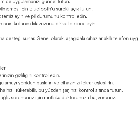
hem de uygulamanızı güncel tutun.
ilmemesi için Bluetooth'u sürekli açık tutun.
k temizleyin ve pil durumunu kontrol edin.
anın kullanım kılavuzunu dikkatlice inceleyin.
ma desteği sunar. Genel olarak, aşağıdaki cihazlar akıllı telefon uyg
ler
inizin gizliliğini kontrol edin.
ulamayı yeniden başlatın ve cihazınızı tekrar eşleştirin.
a hızlı tüketebilir, bu yüzden şarjınızı kontrol altında tutun.
r sağlık sorununuz için mutlaka doktorunuza başvurunuz.