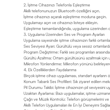
2. İşitme Cihazınızı Telefonla Eşleştirme
Akıllı telefonunuzun Bluetooth özelliğini açın.
İşitme cihazınızı açarak eşleştirme moduna geçin.
Uygulamayı açın ve cihazınızı listeye ekleyin.
Eşleştirme tamamlandığında, uygulama üzerinden cih
3. Uygulama Üzerinden Ses ve Program Ayarları
Uygulama sayesinde işitme cihazınızın farklı ortamla
Ses Seviyesi Ayarı: Gürültülü veya sessiz ortamlarda
Program Değiştirme: Farklı ses programları arasın
Gürültü Azaltma: Ortam gürültüsünü azaltmak için uy
Mikrofon Yönlendirme: Mikrofon yönünü belirleyerek
4. Ek Özelliklerden Faydalanma
Birçok işitme cihazı uygulaması, standart ayarların öt
Konum Tabanlı Ses Profilleri: Sık ziyaret edilen meka
Pil Durumu Takibi: İşitme cihazınızın pil seviyesini
Uzaktan Ayarlama: Bazı uygulamalar, işitme uzmanın
Çağrı ve Müzik Kontrolü: Telefon görüşmelerini ve 
Akıllı Telefon Uygulamaları ile En İyi Deneyimi Sağla