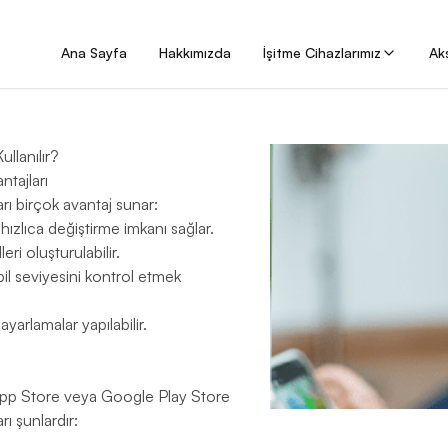
Ana Sayfa
Hakkımızda
İşitme Cihazlarımız
Ak
ullanılır?
ntajları
ları birçok avantaj sunar:
hızlıca değiştirme imkanı sağlar.
eri oluşturulabilir.
l seviyesini kontrol etmek
yarlamalar yapılabilir.
 App Store veya Google Play Store
ı şunlardır: