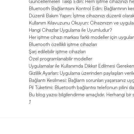
Güncellemeleri Takip Edin: Hem işitme cihazınızı 
Bluetooth Bağlantısını Kontrol Edin: Bağlantının kes
Düzenli Bakım Yapın: İşitme cihazınızı düzenli olara
Kullanım Kılavuzunu Okuyun: Cihazınızın ve uygulam
Hangi Cihazlar Uygulama ile Uyumludur?
Her işitme cihazı markası farklı modeller için uygula
Bluetooth özellikli işitme cihazları
Şarj edilebilir işitme cihazları
Özel programlanabilir modeller
Uygulamalar ile Kullanımda Dikkat Edilmesi Gereken
Gizlilik Ayarları: Uygulama üzerinden paylaşılan veriler
Bağlantı Kesilmesi: Bağlantı sorunları yaşarsanız uyg
Pil Tüketimi: Bluetooth bağlantısı telefonun pilini dah
Bu blog yazısı bilgilendirme amaçlıdır. Herhangi bi
⤴