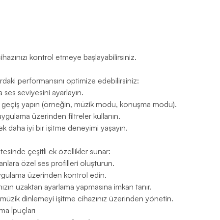
azınızı kontrol etmeye başlayabilirsiniz.
rdaki performansını optimize edebilirsiniz:
 ses seviyesini ayarlayın.
da geçiş yapın (örneğin, müzik modu, konuşma modu).
gulama üzerinden filtreler kullanın.
 daha iyi bir işitme deneyimi yaşayın.
esinde çeşitli ek özellikler sunar:
nlara özel ses profilleri oluşturun.
 uygulama üzerinden kontrol edin.
ızın uzaktan ayarlama yapmasına imkan tanır.
müzik dinlemeyi işitme cihazınız üzerinden yönetin.
ma İpuçları