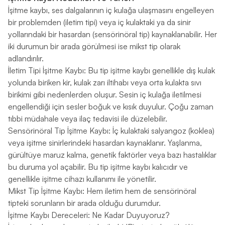
İşitme kaybı, ses dalgalarının iç kulağa ulaşmasını engelleyen
bir problemden (iletim tipi) veya iç kulaktaki ya da sinir
yollarındaki bir hasardan (sensörinöral tip) kaynaklanabilir. Her
iki durumun bir arada görülmesi ise mikst tip olarak
adlandırılır.
İletim Tipi İşitme Kaybı: Bu tip işitme kaybı genellikle dış kulak
yolunda biriken kir, kulak zarı iltihabı veya orta kulakta sıvı
birikimi gibi nedenlerden oluşur. Sesin iç kulağa iletilmesi
engellendiği için sesler boğuk ve kısık duyulur. Çoğu zaman
tıbbi müdahale veya ilaç tedavisi ile düzelebilir.
Sensörinöral Tip İşitme Kaybı: İç kulaktaki salyangoz (koklea)
veya işitme sinirlerindeki hasardan kaynaklanır. Yaşlanma,
gürültüye maruz kalma, genetik faktörler veya bazı hastalıklar
bu duruma yol açabilir. Bu tip işitme kaybı kalıcıdır ve
genellikle işitme cihazı kullanımı ile yönetilir.
Mikst Tip İşitme Kaybı: Hem iletim hem de sensörinöral
tipteki sorunların bir arada olduğu durumdur.
İşitme Kaybı Dereceleri: Ne Kadar Duyuyoruz?