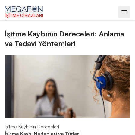
ana sayfa
›
blog
›
i̇şitme kaybının dereceleri: anlama ve tedavi
yöntemleri
İşitme Kaybının Dereceleri: Anlama
ve Tedavi Yöntemleri
İşitme Kaybının Dereceleri
İşitme Kaybı Nedenleri ve Türleri