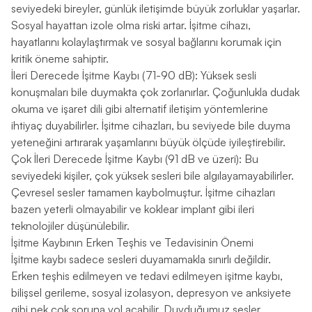
seviyedeki bireyler, günlük iletişimde büyük zorluklar yaşarlar.
Sosyal hayattan izole olma riski artar. İşitme cihazı,
hayatlarını kolaylaştırmak ve sosyal bağlarını korumak için
kritik öneme sahiptir.
İleri Derecede İşitme Kaybı (71-90 dB): Yüksek sesli
konuşmaları bile duymakta çok zorlanırlar. Çoğunlukla dudak
okuma ve işaret dili gibi alternatif iletişim yöntemlerine
ihtiyaç duyabilirler. İşitme cihazları, bu seviyede bile duyma
yeteneğini artırarak yaşamlarını büyük ölçüde iyileştirebilir.
Çok İleri Derecede İşitme Kaybı (91 dB ve üzeri): Bu
seviyedeki kişiler, çok yüksek sesleri bile algılayamayabilirler.
Çevresel sesler tamamen kaybolmuştur. İşitme cihazları
bazen yeterli olmayabilir ve koklear implant gibi ileri
teknolojiler düşünülebilir.
İşitme Kaybının Erken Teşhis ve Tedavisinin Önemi
İşitme kaybı sadece sesleri duyamamakla sınırlı değildir.
Erken teşhis edilmeyen ve tedavi edilmeyen işitme kaybı,
bilişsel gerileme, sosyal izolasyon, depresyon ve anksiyete
gibi pek çok soruna yol açabilir. Duyduğumuz sesler