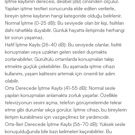
İşitme kaybının derecesi, desibel (dB) cinsinden ölçülür.
Yapılan işitme testleri sonucunda elde edilen verilerle,
bireyin işitme kaybının hangi kategoride olduğu belirlenir.
Normal İşitme (0-25 dB): Bu seviyede olan bir kişi, fısıltıları
dahi rahatlıkla duyabilir. Günlük hayatta iletişimde herhangi
bir sorun yaşamaz.
Hafif İşitme Kaybı (26-40 dB): Bu seviyede olanlar, fısıltılı
konuşmaları veya uzaktan gelen sesleri duymakta
zorlanabilirler. Gürültülü ortamlarda konuşmaları takip
etmekte güçlük çekebilirler. Bu aşamada işitme cihazı
kullanımı, yaşam kalitesini artırmak için önemli bir adım
olabilir.
Orta Derecede İşitme Kaybı (41-55 dB): Normal sesle
yapılan konuşmaları anlamakta zorluk yaşarlar. Özellikle
televizyonun sesini açma, telefon görüşmelerinde tekrar
etme gibi durumlar sıkça görülür. İşitme cihazı, bu bireylerin
iletişim kurabilmesi için vazgeçilmez bir yardımcıdır.
Orta-İleri Derecede İşitme Kaybı (56-70 dB): Yüksek sesle
konuşulduğunda bile bazı kelimeleri kaçırabilirler. Bu