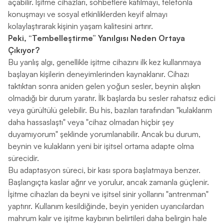
açabilir. İşitme cihazları, sohbetlere katılmayı, telefonla
konuşmayı ve sosyal etkinliklerden keyif almayı
kolaylaştırarak kişinin yaşam kalitesini artırır.
Peki, “Tembelleştirme” Yanılgısı Neden Ortaya
Çıkıyor?
Bu yanlış algı, genellikle işitme cihazını ilk kez kullanmaya
başlayan kişilerin deneyimlerinden kaynaklanır. Cihazı
taktıktan sonra aniden gelen yoğun sesler, beynin alışkın
olmadığı bir durum yaratır. İlk başlarda bu sesler rahatsız edici
veya gürültülü gelebilir. Bu his, bazıları tarafından "kulaklarım
daha hassaslaştı" veya "cihaz olmadan hiçbir şey
duyamıyorum" şeklinde yorumlanabilir. Ancak bu durum,
beynin ve kulakların yeni bir işitsel ortama adapte olma
sürecidir.
Bu adaptasyon süreci, bir kası spora başlatmaya benzer.
Başlangıçta kaslar ağrır ve yorulur, ancak zamanla güçlenir.
İşitme cihazları da beyni ve işitsel sinir yollarını "antrenman"
yaptırır. Kullanım kesildiğinde, beyin yeniden uyarıcılardan
mahrum kalır ve işitme kaybının belirtileri daha belirgin hale