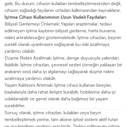
gelir. Bu durum, cihazın kulakları tembelleştirmesinden değil,
cihazın sağladığı faydanın ortadan kalkmasından kaynaklanır.
İşitme Cihazı Kullanımının Uzun Vadeli Faydaları
Bilişsel Gerilemeyi Önlemek: Yapılan araştırmalar, tedavi
edilmeyen işitme kaybının bilişsel gerileme, hatta bunama
riskini artırabileceğini göstermektedir. İşitme cihazları, beynin
sürekli olarak uyarılmasını sağlayarak bu riski azaltmaya
yardımcı olabilir.
Düşme Riskini Azaltmak: İşitme, denge duyusuyla yakından
ilişkilidir. İşitme cihazları, çevresel sesleri (örneğin yaklaşan bir
arabanın sesi) daha iyi algılamayı sağlayarak düşme riskini
azaltmaya yardımcı olabilir.
Yaşam Kalitesini Artırmak: İşitme cihazı kullanan bireyler,
başkalarıyla daha rahat iletişim kurabilir, hobilerine daha iyi
odaklanabilir ve genel olarak daha bağımsız bir yaşam
sürebilirler.
Sonuç olarak, işitme cihazları, kulakları veya beyni
tembelleştirmek yerine, tam aksine işitsel sistemi aktif tutan
ve güçlendiren yardımcı araçlardır. Tedavi edilmeyen işitme