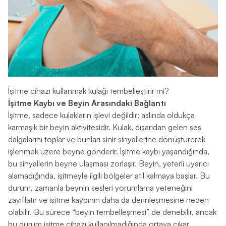
İşitme cihazı kullanmak kulağı tembelleştirir mi?
İşitme Kaybı ve Beyin Arasındaki Bağlantı
İşitme, sadece kulakların işlevi değildir; aslında oldukça
karmaşık bir beyin aktivitesidir. Kulak, dışarıdan gelen ses
dalgalarını toplar ve bunları sinir sinyallerine dönüştürerek
işlenmek üzere beyne gönderir. İşitme kaybı yaşandığında,
bu sinyallerin beyne ulaşması zorlaşır. Beyin, yeterli uyarıcı
alamadığında, işitmeyle ilgili bölgeler atıl kalmaya başlar. Bu
durum, zamanla beynin sesleri yorumlama yeteneğini
zayıflatır ve işitme kaybının daha da derinleşmesine neden
olabilir. Bu sürece “beyin tembelleşmesi” de denebilir, ancak
bu durum işitme cihazı kullanılmadığında ortaya çıkar.