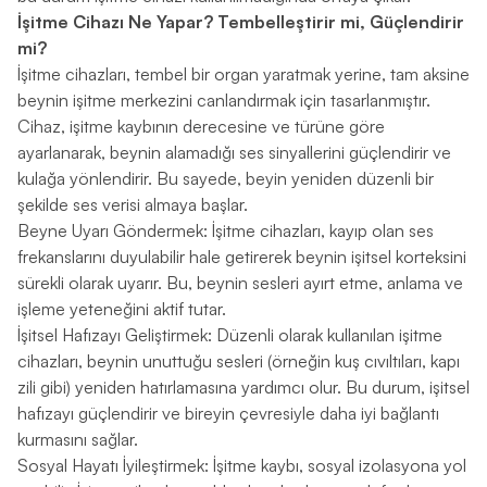
İşitme Cihazı Ne Yapar? Tembelleştirir mi, Güçlendirir
mi?
İşitme cihazları, tembel bir organ yaratmak yerine, tam aksine
beynin işitme merkezini canlandırmak için tasarlanmıştır.
Cihaz, işitme kaybının derecesine ve türüne göre
ayarlanarak, beynin alamadığı ses sinyallerini güçlendirir ve
kulağa yönlendirir. Bu sayede, beyin yeniden düzenli bir
şekilde ses verisi almaya başlar.
Beyne Uyarı Göndermek: İşitme cihazları, kayıp olan ses
frekanslarını duyulabilir hale getirerek beynin işitsel korteksini
sürekli olarak uyarır. Bu, beynin sesleri ayırt etme, anlama ve
işleme yeteneğini aktif tutar.
İşitsel Hafızayı Geliştirmek: Düzenli olarak kullanılan işitme
cihazları, beynin unuttuğu sesleri (örneğin kuş cıvıltıları, kapı
zili gibi) yeniden hatırlamasına yardımcı olur. Bu durum, işitsel
hafızayı güçlendirir ve bireyin çevresiyle daha iyi bağlantı
kurmasını sağlar.
Sosyal Hayatı İyileştirmek: İşitme kaybı, sosyal izolasyona yol