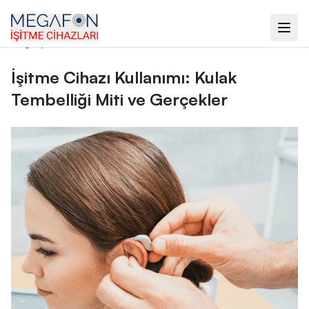
ana sayfa
›
blog
›
i̇şitme cihazı kullanımı: kulak tembelliği miti
ve gerçekler
İşitme Cihazı Kullanımı: Kulak
Tembelliği Miti ve Gerçekler